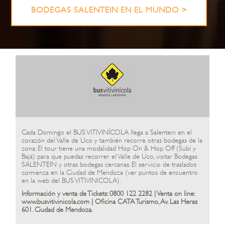
BODEGAS SALENTEIN EN EL MUNDO >
Cada Domingo el BUS VITIVINÍCOLA llega a Salentein en el
corazón del Valle de Uco y también recorre otras bodegas de la
zona. El tour tiene una modalidad Hop On & Hop Off (Subí y
Bajá) para que puedas recorrer el Valle de Uco, visitar Bodegas
SALENTEIN y otras bodegas cercanas. El servicio de traslados
comienza en la Ciudad de Mendoza (ver puntos de encuentro
en la web del BUS VITIVINICOLA).
Información y venta de Tickets: 0800 122 2282 | Venta on line:
www.busvitivinicola.com | Oficina CATA Turismo, Av. Las Heras
601. Ciudad de Mendoza.