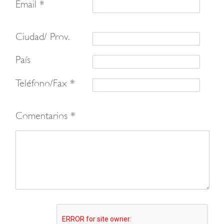
Email *
Ciudad/ Prov.
País
Teléfono/Fax *
Comentarios *