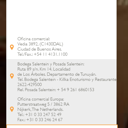
Oficina comercial:
Vedia 3892, (C1430DAL)
Ciudad de Buenos Aires.
Tel./Fax.: +54 11 4131.1100
Bodega Salentein y Posada Salentein:
Ruta 89 s/n. Km 14. Localidad
de Los Árboles. Departamento de Tunuyán.
Tel. Bodega Salentein - Killka Enoturismo y Restaurante:
2622-429500
Rel. Posada Salentein: + 54 9 261 6860153
Oficina comercial Europa:
Putterstraatweg 5 / 3862 RA
Nijkerk, The Netherlands.
Tel.: +31 0 33 247 52 49
Fax.: +31 0 33 246 24 67